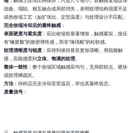
缩
，触感上纹理比例保持，只是尺寸缩小。若触摸发现纹理
扭曲、塌陷、相互融合或局部消失，表明纹理结构强度不足
或热收缩工艺（如扩张比、定型温度）与纹理设计不匹配。
完全收缩冷却后的最终触感
：
表面硬度与紧实度
：应比收缩前显著增加，触感紧实，按压
有“橡胶般”的致密弹性感，而非“海绵般”的松软感。
纹理清晰度与锐度
：应得到保持甚至更加清晰。用指腹触
摸，应能感受到
立体、饱满的纹理
。
整体一致性
：整个收缩区域触感应均匀，无局部软点、硬块
或纹理稀疏区。
方法
：待样品完全冷却至室温后，评估其最终状态。
质量信号
：
三、触感异常与潜在质量问题的关联推断