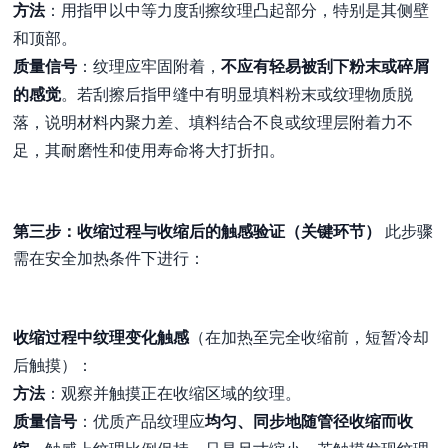
方法
：用指甲以中等力度刮擦纹理凸起部分，特别是其侧壁
和顶部。
质量信号
：纹理应牢固附着，
不应有轻易被刮下粉末或碎屑
的感觉
。若刮擦后指甲缝中有明显填料粉末或纹理物质脱
落，说明材料内聚力差、填料结合不良或纹理层附着力不
足，其耐磨性和使用寿命将大打折扣。
第三步：收缩过程与收缩后的触感验证（关键环节）
此步骤
需在安全加热条件下进行：
收缩过程中纹理变化触感
（在加热至完全收缩前，短暂冷却
后触摸）：
方法
：观察并触摸正在收缩区域的纹理。
质量信号
：优质产品纹理应
均匀、同步地随管径收缩而收