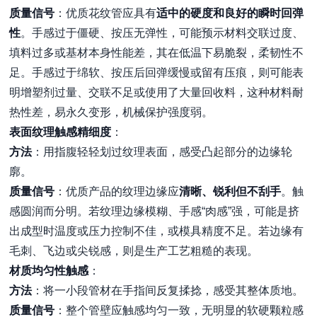
质量信号
：优质花纹管应具有
适中的硬度和良好的瞬时回弹
性
。手感过于僵硬、按压无弹性，可能预示材料交联过度、
填料过多或基材本身性能差，其在低温下易脆裂，柔韧性不
足。手感过于绵软、按压后回弹缓慢或留有压痕，则可能表
明增塑剂过量、交联不足或使用了大量回收料，这种材料耐
热性差，易永久变形，机械保护强度弱。
表面纹理触感精细度
：
方法
：用指腹轻轻划过纹理表面，感受凸起部分的边缘轮
廓。
质量信号
：优质产品的纹理边缘应
清晰、锐利但不刮手
。触
感圆润而分明。若纹理边缘模糊、手感“肉感”强，可能是挤
出成型时温度或压力控制不佳，或模具精度不足。若边缘有
毛刺、飞边或尖锐感，则是生产工艺粗糙的表现。
材质均匀性触感
：
方法
：将一小段管材在手指间反复揉捻，感受其整体质地。
质量信号
：整个管壁应触感均匀一致，无明显的软硬颗粒感