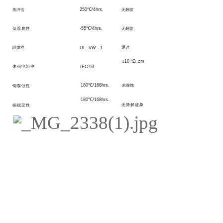
250
℃
/4
hrs
.
热冲击
无裂
纹
-
55
℃
/4
hrs
.
低
温脆性
无裂
纹
阻
燃性
UL
VW
-
1
通过
≥
10
14
Ω
.cm
体
积电阻率
IEC
93
180
℃
/
168hrs.
未
腐蚀
铜腐蚀性
180
℃
/
168hrs.
无降解迹象
铜稳定性