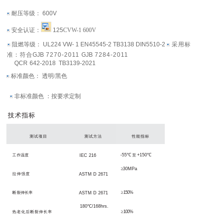
耐
压等级：
600
V
安全认证：
125
CVW
-1 600
V
阻燃等级：
UL
224
VW
- 1
EN
45545-2
TB
3138
DIN
5510-
2
采
用标
准：符合
GJB
7270-2011
GJB
7284-2011
QCR
642-2018
TB
3139-2021
标准颜
色：
透明
/黑色
非标准颜色
：按要求定制
技术指
标
测
试项目
测
试方法
性
能指标
-
55
℃
+150
℃
工
作温度
IEC 216
至
≥
30MPa
拉伸强度
AST
M
D
2671
≥
150%
断
裂伸长率
AST
M
D
2671
180
℃
/
168hrs.
≥
100%
热老化后断裂伸长率