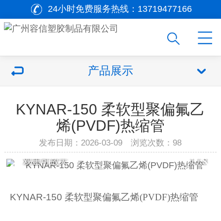
24小时免费服务热线：
13719477166
产品展示
KYNAR-150 柔软型聚偏氟乙
烯(PVDF)热缩管
发布日期：2026-03-09 浏览次数：98
双击可放大
1
/
3
KYNAR
-
150
柔软
型聚偏
氟乙烯
(
PVDF
)
热缩管