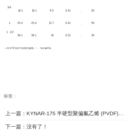
3
/4
1
9.1
1
9.1
9
.5
0.41
5
0
－
1
2
5.4
2
5.4
1
2.7
0.41
5
0
－
1
1/2
3
8.1
3
8.1
1
9
0.51
3
0
－
O
符
号
“
”表示产品管型为圆形；“
－
”表示扁平状。
标签：
上一篇：KYNAR-175 半硬型聚偏氟乙烯 (PVDF)热缩管
下一篇：没有了！