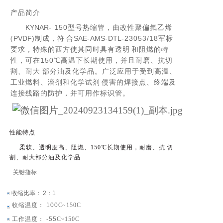
产
品简介
KYNAR
- 150
型号热缩管，由改性聚偏氟乙烯
PVDF
)
SAE
-
AMS
-
DTL
-23053/18
(
制成，
符
合
军标
要求，特殊的西方使其同时具有透
明
和
阻
燃的特
150
性，可在
℃高温下长期使用，并且耐磨、抗切
割、耐大
部分油及化学品。广泛应用于受到高温、
工业燃料、溶剂和化学试
剂
侵害
的
焊接点、终端及
连接线路的防护，并可用作标识管。
性能特点
柔
软
、透明度高、阻燃、
150℃长期使用，耐磨、抗
切
割、耐大部分油及化学品
关
键指标
收缩比率：
2
：
1
收缩温度：
100
C
~150
C
工作温度：
-55
C
~150
C